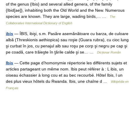
of the genus {Ibis} and several allied genera, of the family
{Ibid[ae]}, inhabiting both the Old World and the New. Numerous
species are known. They are large, wading birds,… …
The
Collaborative International Dictionary of English
ibis
— ÍBIS, ibişi, s.m. Pasăre asemănătoare cu barza, de culoare
albă (Threskionis aethiopica) sau roşie (Guara rubra), cu cioc lung
şi curbat în jos, cu penajul alb sau roşu pe corp şi negru pe cap şi
pe coadă, care trăieşte în ţările calde şi se… …
Dicționar Român
Ibis
— Cette page d’homonymie répertorie les différents sujets et
articles partageant un même nom. Ibis peut référer à : L ibis, un
oiseau échassier à long cou et au bec recourbé. Hôtel Ibis, l un
des plus vieux hôtels du Rwanda. Ibis, une chaîne d …
Wikipédia en
Français