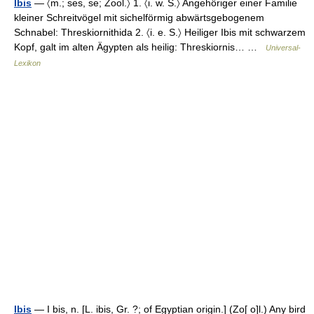
Ibis
— 〈m.; ses, se; Zool.〉 1. 〈i. w. S.〉 Angehöriger einer Familie
kleiner Schreitvögel mit sichelförmig abwärtsgebogenem
Schnabel: Threskiornithida 2. 〈i. e. S.〉 Heiliger Ibis mit schwarzem
Kopf, galt im alten Ägypten als heilig: Threskiornis… …
Universal-
Lexikon
Ibis
— I bis, n. [L. ibis, Gr. ?; of Egyptian origin.] (Zo[ o]l.) Any bird