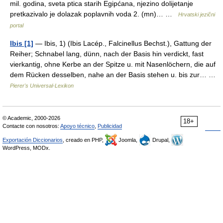
mil. godina, sveta ptica starih Egipćana, njezino dolijetanje
pretkazivalo je dolazak poplavnih voda 2. (mn)… …
Hrvatski jezični
portal
Ibis [1]
— Ibis, 1) (Ibis Lacép., Falcinellus Bechst.), Gattung der
Reiher; Schnabel lang, dünn, nach der Basis hin verdickt, fast
vierkantig, ohne Kerbe an der Spitze u. mit Nasenlöchern, die auf
dem Rücken desselben, nahe an der Basis stehen u. bis zur… …
Pierer's Universal-Lexikon
© Academic, 2000-2026
18+
Contacte con nosotros:
Apoyo técnico
,
Publicidad
Exportación Diccionarios
, creado en PHP,
Joomla,
Drupal,
WordPress, MODx.