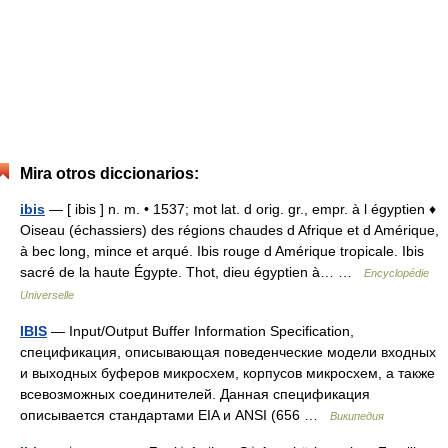
Mira otros diccionarios:
ibis
— [ ibis ] n. m. • 1537; mot lat. d orig. gr., empr. à l égyptien ♦
Oiseau (échassiers) des régions chaudes d Afrique et d Amérique,
à bec long, mince et arqué. Ibis rouge d Amérique tropicale. Ibis
sacré de la haute Égypte. Thot, dieu égyptien à… …
Encyclopédie
Universelle
IBIS
— Input/Output Buffer Information Specification,
спецификация, описывающая поведенческие модели входных
и выходных буферов микросхем, корпусов микросхем, а также
всевозможных соединителей. Данная спецификация
описывается стандартами EIA и ANSI (656 …
Википедия