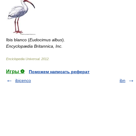
Ibis blanco (
Eudocimus albus
).
Encyclopædia Britannica, Inc.
Enciclopedia Universal
.
2012
.
Игры ⚽
Поможем написать реферат
ibicenco
ibn