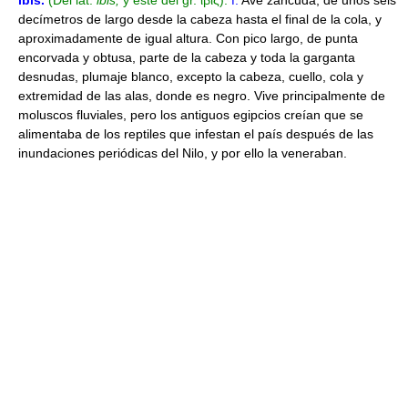
ibis
.
(Del lat.
ibis,
y este del gr. ἶβις).
f.
Ave zancuda, de unos seis
decímetros de largo desde la cabeza hasta el final de la cola, y
aproximadamente de igual altura. Con pico largo, de punta
encorvada y obtusa, parte de la cabeza y toda la garganta
desnudas, plumaje blanco, excepto la cabeza, cuello, cola y
extremidad de las alas, donde es negro. Vive principalmente de
moluscos fluviales, pero los antiguos egipcios creían que se
alimentaba de los reptiles que infestan el país después de las
inundaciones periódicas del Nilo, y por ello la veneraban.