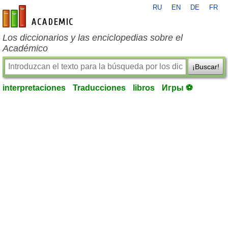
RU
EN
DE
FR
es-academic.com
Los diccionarios y las enciclopedias sobre el
Académico
¡Buscar!
interpretaciones
Traducciones
libros
Игры ⚽