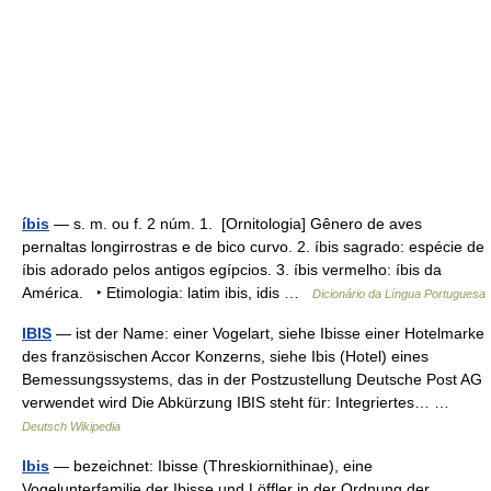
íbis
— s. m. ou f. 2 núm. 1. [Ornitologia] Gênero de aves
pernaltas longirrostras e de bico curvo. 2. íbis sagrado: espécie de
íbis adorado pelos antigos egípcios. 3. íbis vermelho: íbis da
América. ‣ Etimologia: latim ibis, idis …
Dicionário da Língua Portuguesa
IBIS
— ist der Name: einer Vogelart, siehe Ibisse einer Hotelmarke
des französischen Accor Konzerns, siehe Ibis (Hotel) eines
Bemessungssystems, das in der Postzustellung Deutsche Post AG
verwendet wird Die Abkürzung IBIS steht für: Integriertes… …
Deutsch Wikipedia
Ibis
— bezeichnet: Ibisse (Threskiornithinae), eine
Vogelunterfamilie der Ibisse und Löffler in der Ordnung der