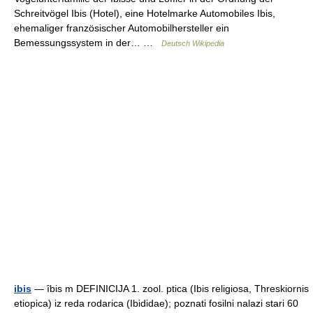
Schreitvögel Ibis (Hotel), eine Hotelmarke Automobiles Ibis,
ehemaliger französischer Automobilhersteller ein
Bemessungssystem in der… …
Deutsch Wikipedia
ibis
— ȋbis m DEFINICIJA 1. zool. ptica (Ibis religiosa, Threskiornis
etiopica) iz reda rodarica (Ibididae); poznati fosilni nalazi stari 60